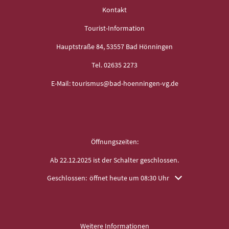
Kontakt
Tourist-Information
Hauptstraße 84, 53557 Bad Hönningen
Tel. 02635 2273
E-Mail: tourismus@bad-hoenningen-vg.de
Öffnungszeiten:
Ab 22.12.2025 ist der Schalter geschlossen.
Klicken, um weitere Öffnungs- oder Schließzeiten auszuble
Geschlossen:
öffnet heute um 08:30 Uhr
Weitere Informationen