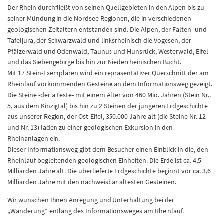
Der Rhein durchfließt von seinen Quellgebieten in den Alpen bis zu
seiner Mündung in die Nordsee Regionen, die in verschiedenen
geologischen Zeitaltern entstanden sind. Die Alpen, der Falten- und
Tafeljura, der Schwarzwald und linksrheinisch die Vogesen, der
Pfälzerwald und Odenwald, Taunus und Hunsrück, Westerwald, Eifel
und das Siebengebirge bis hin zur Niederrheinischen Bucht.
Mit 17 Stein-Exemplaren wird ein repräsentativer Querschnitt der am
Rheinlauf vorkommenden Gesteine an dem Informationsweg gezeigt.
Die Steine -der älteste- mit einem Alter von 460 Mio. Jahren (Stein Nr..
5, aus dem Kinzigtal) bis hin zu 2 Steinen der jüngeren Erdgeschichte
aus unserer Region, der Ost-Eifel, 350.000 Jahre alt (die Steine Nr. 12
und Nr. 13) laden zu einer geologischen Exkursion in den
Rheinanlagen ein.
Dieser Informationsweg gibt dem Besucher einen Einblick in die, den
Rheinlauf begleitenden geologischen Einheiten. Die Erde ist ca. 4,5
Milliarden Jahre alt. Die überlieferte Erdgeschichte beginnt vor ca. 3,6
Milliarden Jahre mit den nachweisbar ältesten Gesteinen.
Wir wünschen Ihnen Anregung und Unterhaltung bei der
„Wanderung“ entlang des Informationsweges am Rheinlauf.