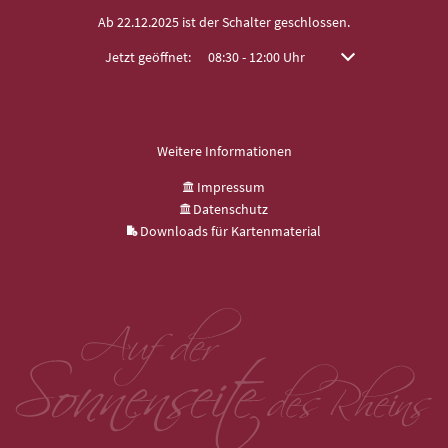
Ab 22.12.2025 ist der Schalter geschlossen.
Klicken, um weitere Öffnungs- oder Schließzeiten auszuble
Jetzt geöffnet:
08:30
-
12:00
Uhr
Von 08:30 bis 12:00
Weitere Informationen
Impressum
Datenschutz
Downloads für Kartenmaterial