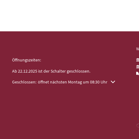
W
Öffnungszeiten:
Ab 22.12.2025 ist der Schalter geschlossen.
Klicken, um weitere Öffnungs- oder Schließzeiten auszublenden
Geschlossen:
öffnet nächsten Montag um 08:30 Uhr