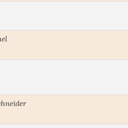
el
chneider