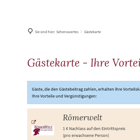
Sehensw
Sie sind hier:
Sehenswertes
Gästekarte
Gästekarte
Gästekarte - Ihre Vorte
Gäste, die den Gästebeitrag zahlen, erhalten ihre Vorteil
Ihre Vorteile und Vergünstigungen:
Römerwelt
1 € Nachlass auf den Eintrittspreis
(pro erwachsene Person)