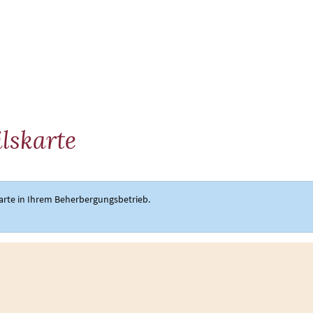
ertes
Übernachten
Aktivitäten
ilskarte
skarte in Ihrem Beherbergungsbetrieb.