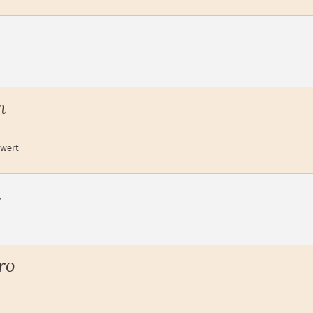
h
rwert
a
ro