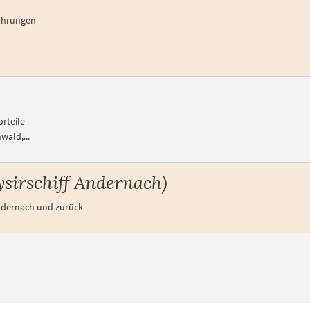
führungen
rteile
wald,...
ysirschiff Andernach)
ndernach und zurück