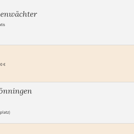
benwächter
tis
0 €
önningen
platz)